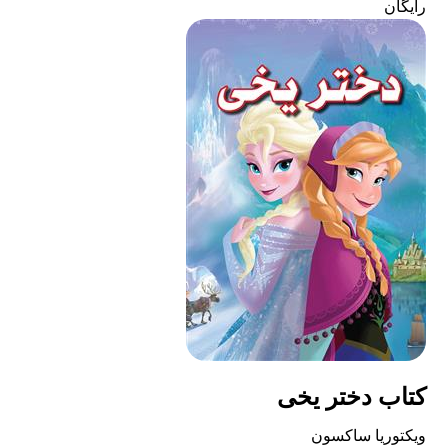
رایگان
کتاب دختر یخی
ویکتوریا ساکسون