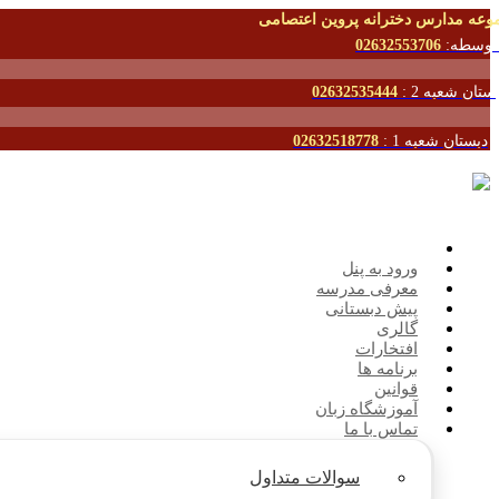
وعه مدارس دخترانه پروین اعتصامی
توسطه:
02632553706
ستان شعبه 2 :
02632535444
دبستان شعبه 1 :
02632518778
ورود به پنل
معرفی مدرسه
پیش دبستانی
گالری
افتخارات
برنامه ها
قوانین
آموزشگاه زبان
تماس با ما
سوالات متداول