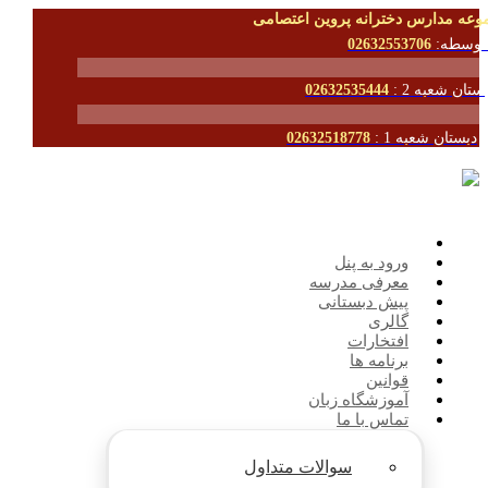
وعه مدارس دخترانه پروین اعتصامی
توسطه:
02632553706
ستان شعبه 2 :
02632535444
دبستان شعبه 1 :
02632518778
ورود به پنل
معرفی مدرسه
پیش دبستانی
گالری
افتخارات
برنامه ها
قوانین
آموزشگاه زبان
تماس با ما
سوالات متداول