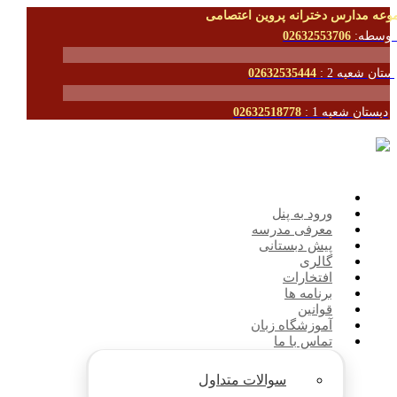
وعه مدارس دخترانه پروین اعتصامی
توسطه:
02632553706
ستان شعبه 2 :
02632535444
دبستان شعبه 1 :
02632518778
ورود به پنل
معرفی مدرسه
پیش دبستانی
گالری
افتخارات
برنامه ها
قوانین
آموزشگاه زبان
تماس با ما
سوالات متداول