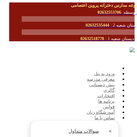
وعه مدارس دخترانه پروین اعتصامی
توسطه:
02632553706
ستان شعبه 2 :
02632535444
دبستان شعبه 1 :
02632518778
ورود به پنل
معرفی مدرسه
پیش دبستانی
گالری
افتخارات
برنامه ها
قوانین
آموزشگاه زبان
تماس با ما
سوالات متداول