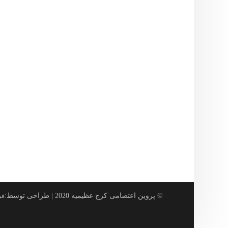
© پروین اعتصامی کرج عظیمیه 2020 | طراحی توسط:
فر