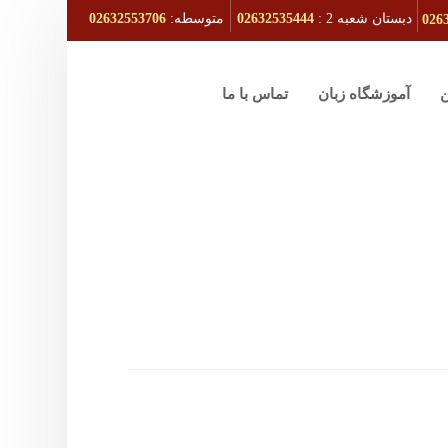
دبستان شعبه 2 :
02632535444
متوسطه:
02632553706
026
ن
آموزشگاه زبان
تماس با ما