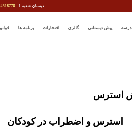
دبستان شعبه 1 :
32518778
درسه
پیش دبستانی
گالری
افتخارات
برنامه ها
قوانی
ش استرس
استرس و اضطراب در کودکان