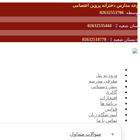
وعه مدارس دخترانه پروین اعتصامی
توسطه:
02632553706
ستان شعبه 2 :
02632535444
دبستان شعبه 1 :
02632518778
ورود به پنل
معرفی مدرسه
پیش دبستانی
گالری
افتخارات
برنامه ها
قوانین
آموزشگاه زبان
تماس با ما
سوالات متداول