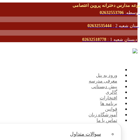
وعه مدارس دخترانه پروین اعتصامی
توسطه:
02632553706
ستان شعبه 2 :
02632535444
دبستان شعبه 1 :
02632518778
ورود به پنل
معرفی مدرسه
پیش دبستانی
گالری
افتخارات
برنامه ها
قوانین
آموزشگاه زبان
تماس با ما
سوالات متداول