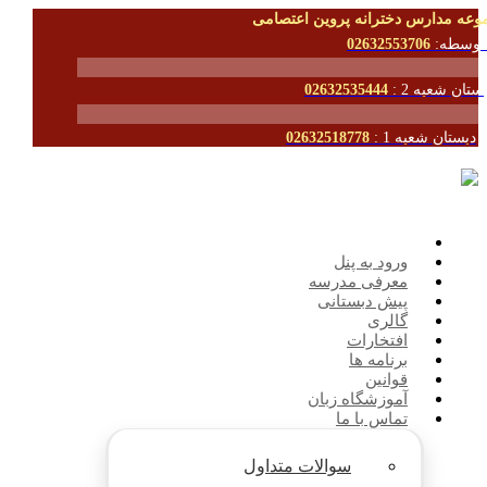
وعه مدارس دخترانه پروین اعتصامی
توسطه:
02632553706
ستان شعبه 2 :
02632535444
دبستان شعبه 1 :
02632518778
ورود به پنل
معرفی مدرسه
پیش دبستانی
گالری
افتخارات
برنامه ها
قوانین
آموزشگاه زبان
تماس با ما
سوالات متداول