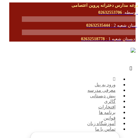
وعه مدارس دخترانه پروین اعتصامی
توسطه:
02632553706
ستان شعبه 2 :
02632535444
دبستان شعبه 1 :
02632518778
ورود به پنل
معرفی مدرسه
پیش دبستانی
گالری
افتخارات
برنامه ها
قوانین
آموزشگاه زبان
تماس با ما