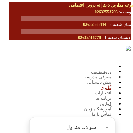
وعه مدارس دخترانه پروین اعتصامی
توسطه:
02632553706
ستان شعبه 2 :
02632535444
دبستان شعبه 1 :
02632518778
ورود به پنل
معرفی مدرسه
پیش دبستانی
گالری
افتخارات
برنامه ها
قوانین
آموزشگاه زبان
تماس با ما
سوالات متداول