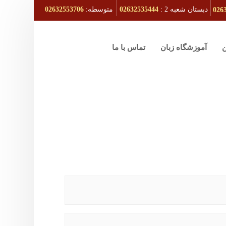
دبستان شعبه 2 :
02632535444
متوسطه:
02632553706
026
ن
آموزشگاه زبان
تماس با ما