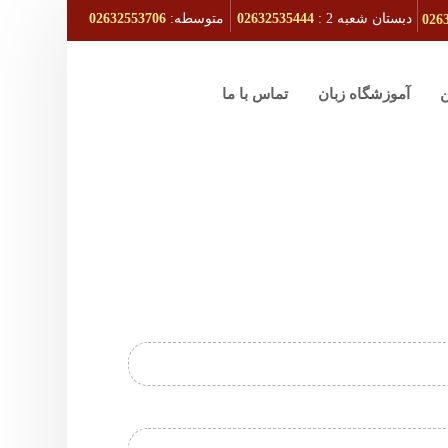
دبستان شعبه 2 :
02632535444
متوسطه:
02632553706
026
ن
آموزشگاه زبان
تماس با ما