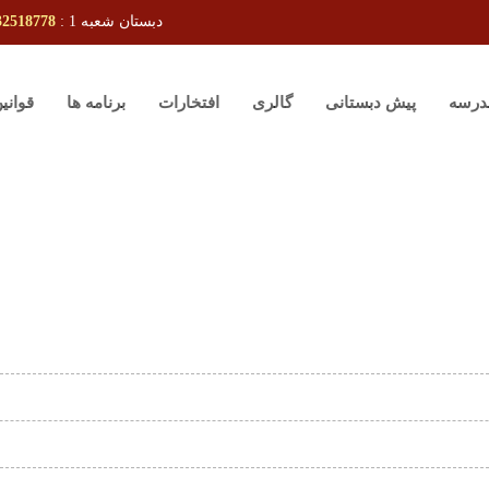
دبستان شعبه 1 :
32518778
درسه
پیش دبستانی
گالری
افتخارات
برنامه ها
قوانی