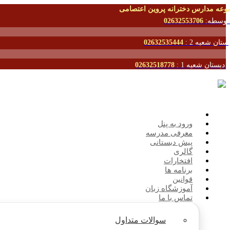
وعه مدارس دخترانه پروین اعتصامی
توسطه:
02632553706
ستان شعبه 2 :
02632535444
دبستان شعبه 1 :
02632518778
ورود به پنل
معرفی مدرسه
پیش دبستانی
گالری
افتخارات
برنامه ها
قوانین
آموزشگاه زبان
تماس با ما
سوالات متداول