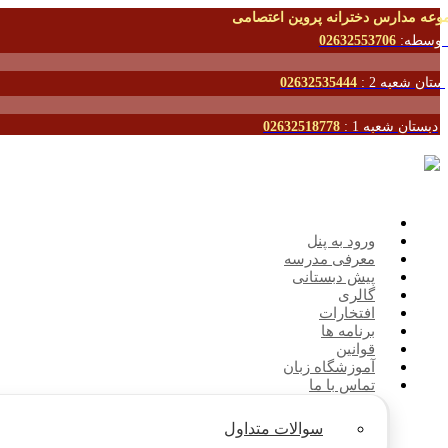
وعه مدارس دخترانه پروین اعتصامی
توسطه:
02632553706
ستان شعبه 2 :
02632535444
دبستان شعبه 1 :
02632518778
ورود به پنل
معرفی مدرسه
پیش دبستانی
گالری
افتخارات
برنامه ها
قوانین
آموزشگاه زبان
تماس با ما
سوالات متداول