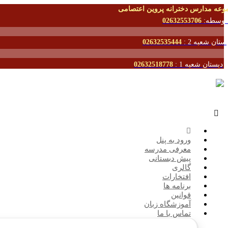
وعه مدارس دخترانه پروین اعتصامی
توسطه:
02632553706
ستان شعبه 2 :
02632535444
دبستان شعبه 1 :
02632518778
ورود به پنل
معرفی مدرسه
پیش دبستانی
گالری
افتخارات
برنامه ها
قوانین
آموزشگاه زبان
تماس با ما