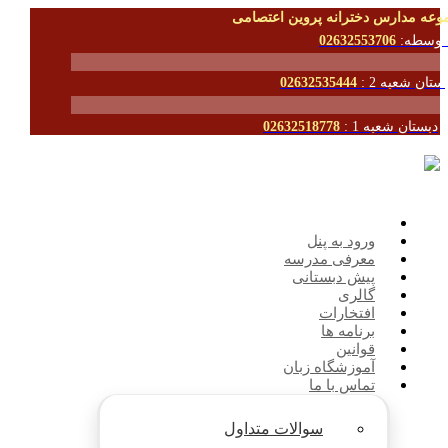
وعه مدارس دخترانه پروین اعتصامی
توسطه:
02632553706
ستان شعبه 2 :
02632535444
دبستان شعبه 1 :
02632518778
ورود به پنل
معرفی مدرسه
پیش دبستانی
گالری
افتخارات
برنامه ها
قوانین
آموزشگاه زبان
تماس با ما
سوالات متداول