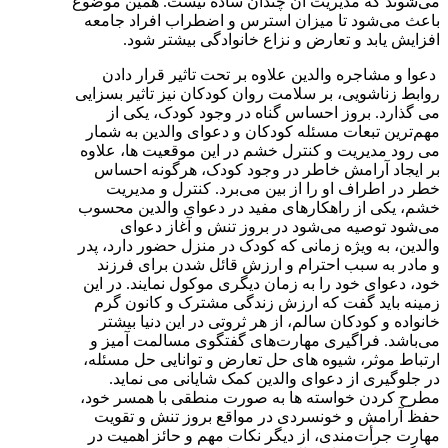
می‌شوند که مدیریت آن چندان ساده نیست. همین موضوع
باعث می‌‍‌‌‌شود تا میزان استرس و اضطراب افراد جامعه
افزایش یابد و تعارض و نزاع خانوادگی بیشتر شود.
دعوا و مشاجره والدین علاوه بر تحت تاثیر قرار دادن
روابط زناشویی، بر سلامت روان کودکان نیز تاثیر بسزایی
می گذارد. بروز احساس گناه در وجود کودک، یکی از
مهم‌ترین تبعات مسئله کودکان و دعوای والدین به شمار
می رود مدیریت و کنترل خشم در این موقعیت ها، علاوه
بر ایجاد آرامش خاطر در وجود کودک، هرگونه احساس
خطر در اطراف او را از بین می‌برد. کنترل و مدیریت
خشم، یکی از راهکارهای مفید در دعوای والدین محسوب
می‌شود توصیه می‌شود در بروز تنش و آغاز دعوای
والدین، به ویژه زمانی که کودک در منزل حضور دارد، پدر
و مادر به سبب احترام و ارزش قائل شدن برای فرزند
خود، دعوای خود را به زمان دیگری موکول نمایند. در این
زمینه باید گفت که ارزش زندگی مشترک و کانون گرم
خانواده و کودکان سالم، از هر ثروتی در این دنیا بیشتر
می‌باشد. فراگیری مهارت‌های گفتگوی مسالمت آمیز و
ارتباط موثر، شیوه های حل تعارض و توانایی حل مسئله،
در جلوگیری از دعوای والدین کمک شایانی می نماید.
مطرح کردن خواسته ها به صورت منطقی با همسر خود،
حفظ آرامش و خونسردی در مواقع بروز تنش و تقویت
مهارت جرأت‌مندی، از دیگر نکات مهم و حائز اهمیت در