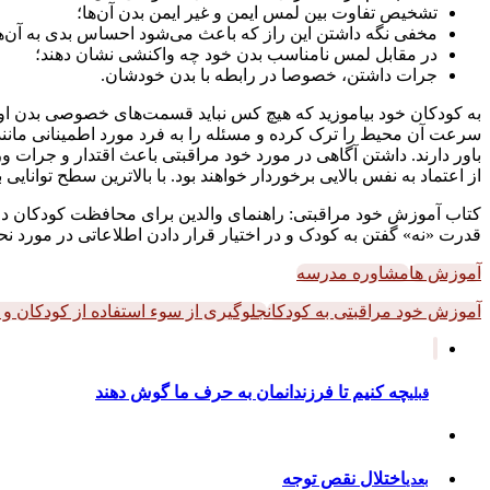
تشخیص تفاوت بین لمس ایمن و غیر ایمن بدن آن‌ها؛
مخفی نگه داشتن این راز که باعث می‌شود احساس بدی به آن‌ه
در مقابل لمس نامناسب بدن خود چه واکنشی نشان دهند؛
جرات داشتن، خصوصا در رابطه با بدن خودشان.
به کودکان خود بیاموزید که هیچ کس نباید قسمت‌های خصوصی بدن او را لم
سرعت آن محیط را ترک کرده و مسئله را به فرد مورد اطمینانی مانند 
باور دارند. داشتن آگاهی در مورد خود مراقبتی باعث اقتدار و جرات
از اعتماد به نفس بالایی برخوردار خواهند بود. با بالاترین سطح توانای
کتاب آموزش خود مراقبتی: راهنمای والدین برای محافظت کودکان در 
قدرت «نه» گفتن به کودک و در اختیار قرار دادن اطلاعاتی در مورد ن
آموزش ها
مشاوره مدرسه
آموزش خود مراقبتی به کودکان
جلوگیری از سوء استفاده از کودکان و ن
چه کنیم تا فرزندانمان به حرف ما گوش دهند
قبلی
اختلال نقص توجه
بعدی